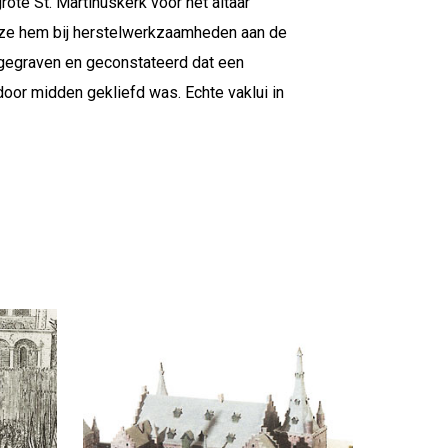
grote St. Martinuskerk voor het altaar
ze hem bij herstelwerkzaamheden aan de
pgegraven en geconstateerd dat een
oor midden gekliefd was. Echte vaklui in