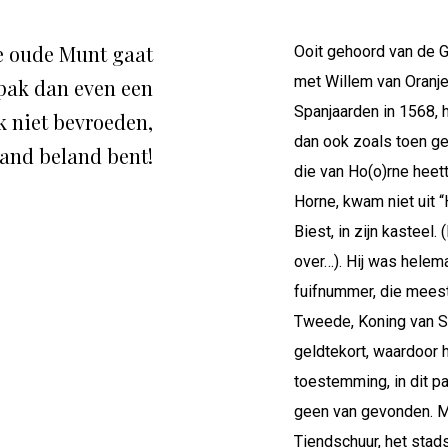
de oude Munt gaat
Ooit gehoord van de 
met Willem van Oranje
 pak dan even een
Spanjaarden in 1568, h
ok niet bevroeden,
dan ook zoals toen ge
pand beland bent!
die van Ho(o)rne heet
Horne, kwam niet uit 
Biest, in zijn kasteel
over…). Hij was helema
fuifnummer, die meest
Tweede, Koning van Spa
geldtekort, waardoor 
toestemming, in dit pa
geen van gevonden. Ma
Tiendschuur, het sta