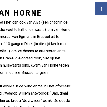
VAN HORNE
was het dan ook van Alva (een chagrijnige
, die véél te katholiek was …). om van Horne
amoraal van Egmont, in Brussel uit te
 of 10 gangen Diner (in die tijd keek men
ieën…), om ze daarna te arresteren en te
 Oranje, die onraad rook, niet op het
 en huiswaarts ging, kwam van Horne tegen
m niet naar Brussel te gaan.
it advies in de wind en zei bij het afscheid:
nd…”waarop Willem antwoorde: “Dag, graaf
daarop kreeg “de Zwijger” gelijk. De goede