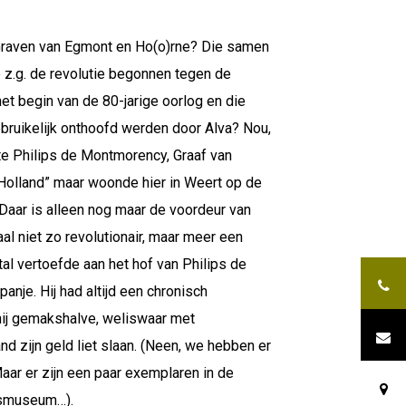
Graven van Egmont en Ho(o)rne? Die samen
 z.g. de revolutie begonnen tegen de
et begin van de 80-jarige oorlog en die
bruikelijk onthoofd werden door Alva? Nou,
te Philips de Montmorency, Graaf van
“Holland” maar woonde hier in Weert op de
. (Daar is alleen nog maar de voordeur van
al niet zo revolutionair, maar meer een
al vertoefde aan het hof van Philips de
nje. Hij had altijd een chronisch
hij gemakshalve, weliswaar met
nd zijn geld liet slaan. (Neen, we hebben er
ar er zijn een paar exemplaren in de
dsmuseum…).