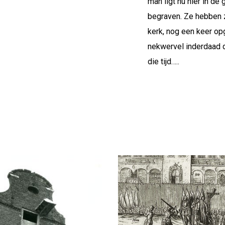
man ligt nu hier in de 
begraven. Ze hebben 
kerk, nog een keer o
nekwervel inderdaad d
die tijd…..