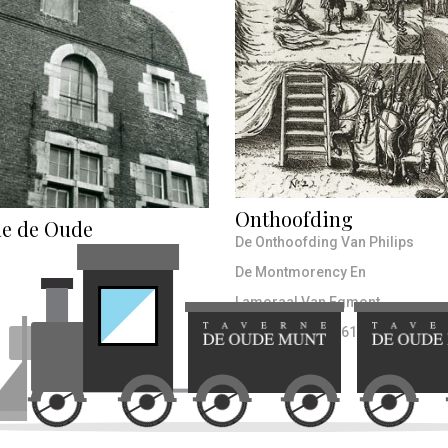
Onthoofding
ne de Oude
De Onthoofding Van Philips
De Montmorency En
Lamoraal Van Egmont,
Kopergravure, 1619